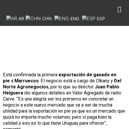
AR
CHN
ENG
ESP
https://rurales.elpais.com.uy/ganaderia/del-norte-
agronegocios-y-olkany-haran-la-primera-exportacion-de-
terneros-a-marruecos
Está confirmada la primera
exportación de ganado en
pie
a
Marruecos
. El negocio está a cargo de Olkany y
Del
Norte Agronegocios
, por lo que su director
Juan Pablo
Helguera
dio algunos detalles en Valor Agregado de radio
Carve. “Es una alegría ser los primeros en concretar un
negocio a este nuevo mercado que va a ser de mucha
utilidad para la exportación en pie ya que es un mercado que
quizá no importa mucho volumen, pero sí paga bien la
calidad y eso es lo que tiene Uruguay para ofrecer”,