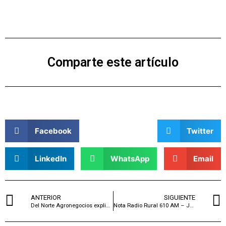
Comparte este artículo
Facebook
Twitter
LinkedIn
WhatsApp
Email
ANTERIOR
SIGUIENTE
Del Norte Agronegocios explicó ante importadores chinos por qué Uruguay es un proveedor confiable de ganado en pie (Nota Diario El País)
Nota Radio Rural 610 AM – Juan Pablo Helguera