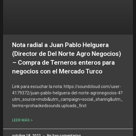
Nota radial a Juan Pablo Helguera
(Director de Del Norte Agro Negocios)
– Compra de Terneros enteros para
negocios con el Mercado Turco
Link para escuchar la nota: https://soundcloud.com/user-
4179372/juan-pablo-helguera-del-norte-agronegocios-4?
utm_source=mobi&utm_campaign=social_sharing&utm_
terms=prohackedsounds.uploads_first
LEER MÁS >
octubre 18, 2022
No hay comentarios